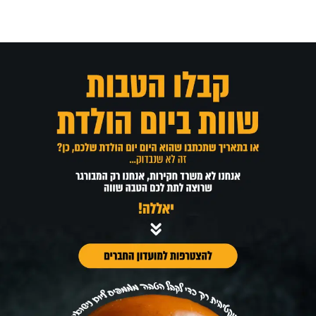
לג
תוכן
מרכזי