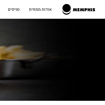
לג
תוכן
אודות ממפיס
סניפים
מרכזי